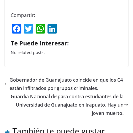
Compartir:
F
T
W
Li
a
w
h
n
Te Puede Interesar:
c
itt
at
k
No related posts.
e
er
s
e
b
A
dI
o
p
n
Gobernador de Guanajuato coincide en que los C4
o
p
están infiltrados por grupos criminales.
k
Guardia Nacional dispara contra estudiantes de la
Universidad de Guanajuato en Irapuato. Hay un
joven muerto.
También te puede gustar