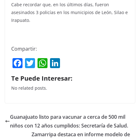
Cabe recordar que, en los últimos días, fueron
asesinados 3 policías en los municipios de León, Silao e
Irapuato.
Compartir:
F
T
W
Li
a
w
h
n
Te Puede Interesar:
c
itt
at
k
No related posts.
e
er
s
e
b
A
dI
o
p
n
Guanajuato listo para vacunar a cerca de 500 mil
o
p
niños con 12 años cumplidos: Secretaría de Salud.
k
Zamarripa destaca en informe modelo de