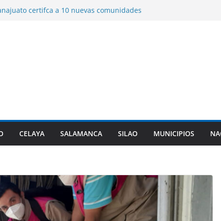
najuato certifca a 10 nuevas comunidades
 del el padrón estatal.
de ex policía de Texas, que ingresó a
 triple homicidio, era de Guanajuato.
años de prisión a dos sujetos por el
 hombre en Irapuato.
logo para construir la ciudad del futuro
re de ciudades de vanguardia “Leon 450”.
ta origen de diarrea explosiva en EU tenga
anta de Guanajuato.
O
CELAYA
SALAMANCA
SILAO
MUNICIPIOS
NA