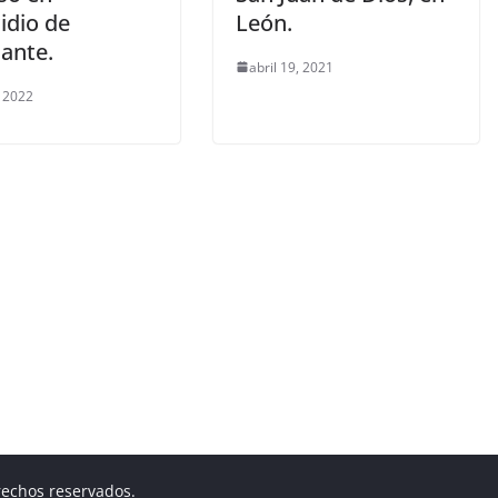
idio de
León.
iante.
abril 19, 2021
 2022
rechos reservados.