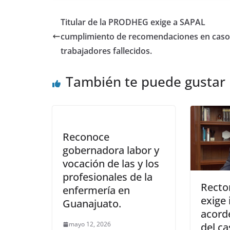
o
p
n
Titular de la PRODHEG exige a SAPAL
o
p
cumplimiento de recomendaciones en caso
k
trabajadores fallecidos.
También te puede gustar
Reconoce
gobernadora labor y
vocación de las y los
profesionales de la
Recto
enfermería en
exige 
Guanajuato.
acord
mayo 12, 2026
del ca