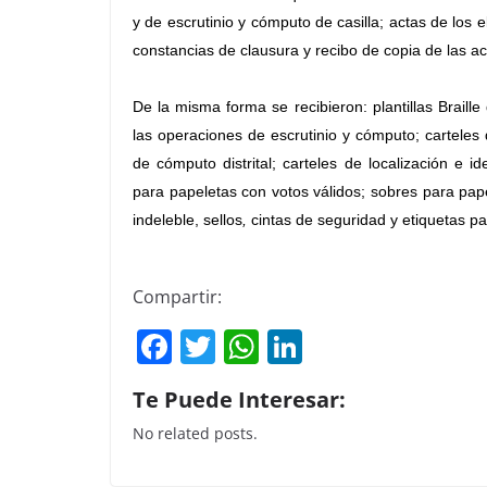
y de escrutinio y cómputo de casilla; actas de los e
constancias de clausura y recibo de copia de las ac
De la misma forma se recibieron: plantillas Braill
las operaciones de escrutinio y cómputo; carteles d
de cómputo distrital; carteles de localización e id
para papeletas con votos válidos; sobres para pap
indeleble, sellos
,
cintas de seguridad y etiquetas p
Compartir:
F
T
W
Li
a
w
h
n
Te Puede Interesar:
c
itt
at
k
No related posts.
e
er
s
e
b
A
dI