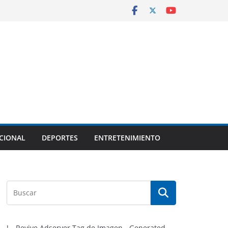
CIONAL
DEPORTES
ENTRETENIMIENTO
!-- Revive Adserver Tag de Imagen - Generated