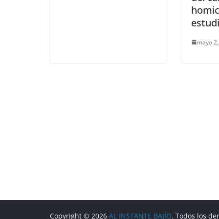
homic
estud
mayo 2,
Copyright © 2026
AL INSTANTE BAJÍO
. Todos los de