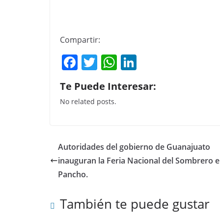
Compartir:
F
T
W
Li
a
w
h
n
Te Puede Interesar:
c
itt
at
k
No related posts.
e
er
s
e
b
A
dI
o
p
n
Autoridades del gobierno de Guanajuato
o
p
inauguran la Feria Nacional del Sombrero 
k
Pancho.
También te puede gustar