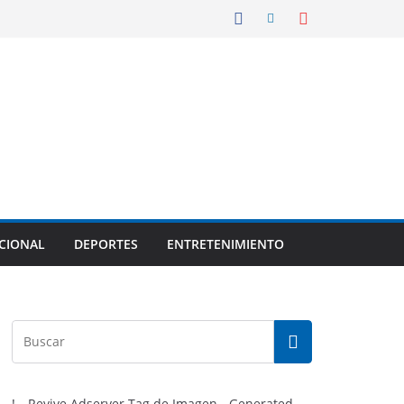
CIONAL
DEPORTES
ENTRETENIMIENTO
!-- Revive Adserver Tag de Imagen - Generated