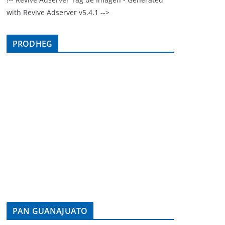
with Revive Adserver v5.4.1 -->
PRODHEG
PAN GUANAJUATO