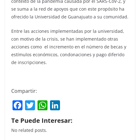
contexto de la pandemia causada por el SARS-CoV-2, y
se suma a la red de apoyos que con este propósito ha
ofrecido la Universidad de Guanajuato a su comunidad.
Entre las acciones implementadas por la universidad,
con motivo de la crisis, se han implementado otras
acciones como
el incremento en el número de becas y
estímulos económicos, condonaciones y pago diferido
de inscripciones.
Compartir:
F
T
W
Li
a
w
h
n
Te Puede Interesar:
c
itt
at
k
No related posts.
e
er
s
e