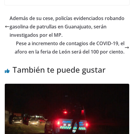
b
A
dI
o
p
n
Además de su cese, policías evidenciados robando
o
p
gasolina de patrullas en Guanajuato, serán
k
investigados por el MP.
Pese a incremento de contagios de COVID-19, el
aforo en la feria de León será del 100 por ciento.
También te puede gustar