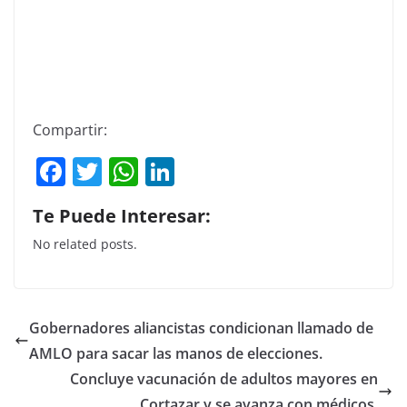
Compartir:
F
T
W
Li
a
w
h
n
Te Puede Interesar:
c
itt
at
k
No related posts.
e
er
s
e
b
A
dI
o
p
n
Gobernadores aliancistas condicionan llamado de
o
p
AMLO para sacar las manos de elecciones.
k
Concluye vacunación de adultos mayores en
Cortazar y se avanza con médicos.