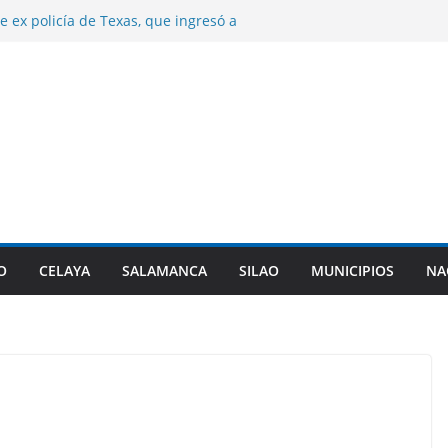
e ex policía de Texas, que ingresó a
 triple homicidio, era de Guanajuato.
años de prisión a dos sujetos por el
 hombre en Irapuato.
e control de la presa Ignacio Allende.
n desfogues por alto almacenamiento.
a origen de diarrea explosiva en EU tenga
nta de Guanajuato.
najuato certifca a 10 nuevas comunidades
 del el padrón estatal.
O
CELAYA
SALAMANCA
SILAO
MUNICIPIOS
NA