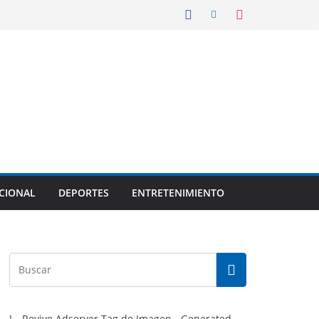
CIONAL
DEPORTES
ENTRETENIMIENTO
!-- Revive Adserver Tag de Imagen - Generated