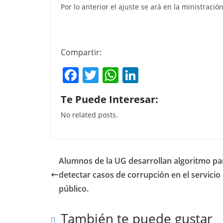
Por lo anterior el ajuste se ará en la ministració
Compartir:
F
T
W
Li
a
w
h
n
Te Puede Interesar:
c
itt
at
k
No related posts.
e
er
s
e
b
A
dI
o
p
n
Alumnos de la UG desarrollan algoritmo pa
o
p
detectar casos de corrupción en el servicio
k
público.
También te puede gustar