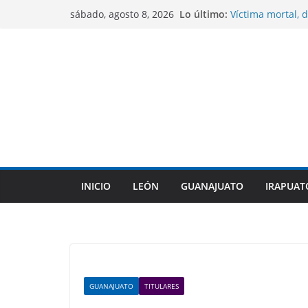
Saltar
Lo último:
Víctima mortal, d
sábado, agosto 8, 2026
al
México a cometer
Sentencian a 10 
contenido
homicidio de un
CONAGUA mantien
No se contempla
COFEPRIS descart
su origen en pla
Gobierno de Gua
indígenas dentro
INICIO
LEÓN
GUANAJUATO
IRAPUAT
GUANAJUATO
TITULARES