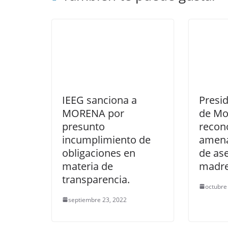
IEEG sanciona a
Presi
MORENA por
de Mo
presunto
recon
incumplimiento de
amena
obligaciones en
de as
materia de
madre
transparencia.
octubre
septiembre 23, 2022