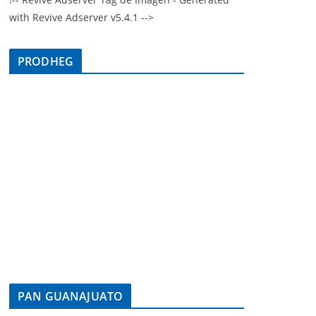
with Revive Adserver v5.4.1 -->
PRODHEG
PAN GUANAJUATO