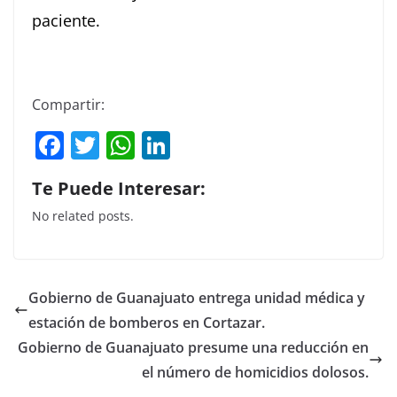
paciente.
Compartir:
F
T
W
Li
a
w
h
n
Te Puede Interesar:
c
itt
at
k
No related posts.
e
er
s
e
b
A
dI
o
p
n
Gobierno de Guanajuato entrega unidad médica y
o
p
estación de bomberos en Cortazar.
k
Gobierno de Guanajuato presume una reducción en
el número de homicidios dolosos.