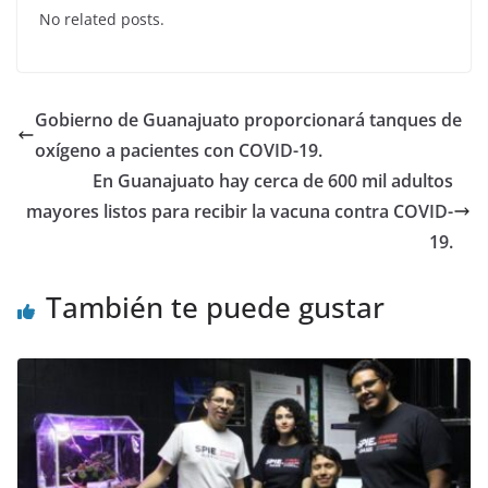
c
itt
at
k
No related posts.
e
er
s
e
b
A
dI
o
p
n
Gobierno de Guanajuato proporcionará tanques de
o
p
oxígeno a pacientes con COVID-19.
k
En Guanajuato hay cerca de 600 mil adultos
mayores listos para recibir la vacuna contra COVID-
19.
También te puede gustar