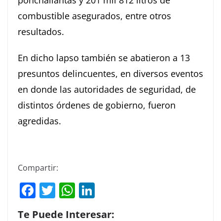
ponchallantas y 201 mil 812 litros de
combustible asegurados, entre otros
resultados.
En dicho lapso también se abatieron a 13
presuntos delincuentes, en diversos eventos
en donde las autoridades de seguridad, de
distintos órdenes de gobierno, fueron
agredidas.
Compartir:
F
T
W
Li
a
w
h
n
Te Puede Interesar: