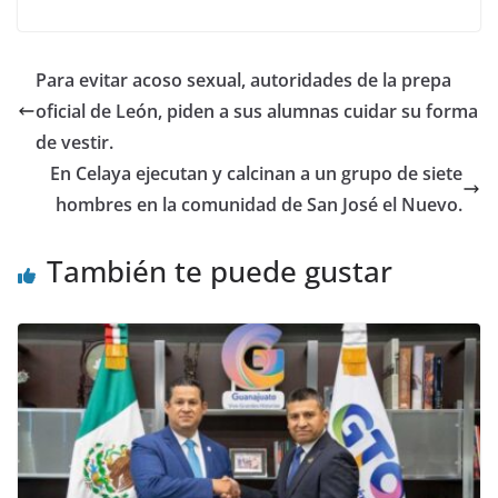
b
A
dI
o
p
n
Para evitar acoso sexual, autoridades de la prepa
o
p
oficial de León, piden a sus alumnas cuidar su forma
k
de vestir.
En Celaya ejecutan y calcinan a un grupo de siete
hombres en la comunidad de San José el Nuevo.
También te puede gustar