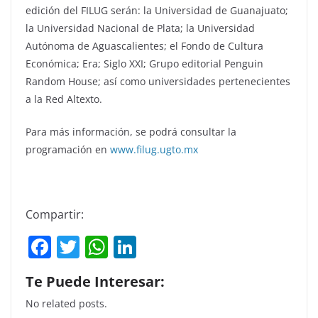
edición del FILUG serán: la Universidad de Guanajuato;
la Universidad Nacional de Plata; la Universidad
Autónoma de Aguascalientes; el Fondo de Cultura
Económica; Era; Siglo XXI; Grupo editorial Penguin
Random House; así como universidades pertenecientes
a la Red Altexto.
Para más información, se podrá consultar la
programación en
www.filug.ugto.mx
Compartir:
F
T
W
Li
a
w
h
n
Te Puede Interesar:
c
itt
at
k
No related posts.
e
er
s
e