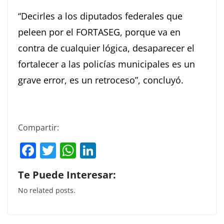
“Decirles a los diputados federales que
peleen por el FORTASEG, porque va en
contra de cualquier lógica, desaparecer el
fortalecer a las policías municipales es un
grave error, es un retroceso”, concluyó.
Compartir:
F
T
W
Li
a
w
h
n
Te Puede Interesar:
c
itt
at
k
No related posts.
e
er
s
e
b
A
dI