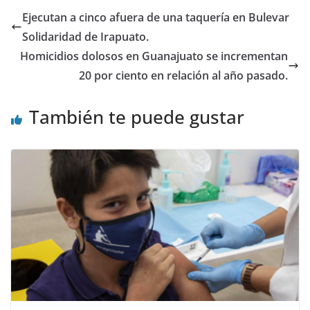
o
p
n
Ejecutan a cinco afuera de una taquería en Bulevar
o
p
Solidaridad de Irapuato.
k
Homicidios dolosos en Guanajuato se incrementan
20 por ciento en relación al año pasado.
También te puede gustar