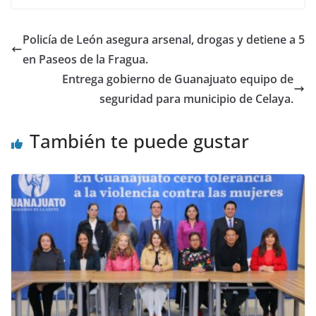
b
A
dI
o
p
n
Policía de León asegura arsenal, drogas y detiene a 5
o
p
en Paseos de la Fragua.
k
Entrega gobierno de Guanajuato equipo de
seguridad para municipio de Celaya.
También te puede gustar