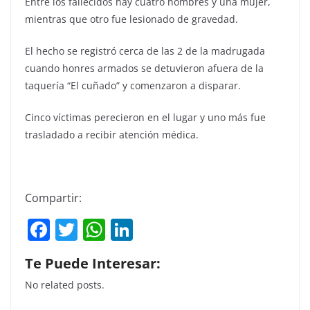
Entre los fallecidos hay cuatro hombres y una mujer,
mientras que otro fue lesionado de gravedad.
El hecho se registró cerca de las 2 de la madrugada
cuando honres armados se detuvieron afuera de la
taquería “El cuñado” y comenzaron a disparar.
Cinco víctimas perecieron en el lugar y uno más fue
trasladado a recibir atención médica.
Compartir:
F
T
W
Li
a
w
h
n
Te Puede Interesar:
c
itt
at
k
No related posts.
e
er
s
e