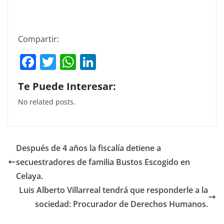
Compartir:
F
T
W
Li
a
w
h
n
Te Puede Interesar:
c
itt
at
k
No related posts.
e
er
s
e
b
A
dI
o
p
n
Después de 4 años la fiscalía detiene a
o
p
secuestradores de familia Bustos Escogido en
k
Celaya.
Luis Alberto Villarreal tendrá que responderle a la
sociedad: Procurador de Derechos Humanos.