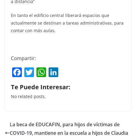
a distancia”
En tanto el edificio central liberará espacios que
actualmente se destinan a tareas administrativas, para
contar con más aulas.
Compartir:
F
T
W
Li
a
w
h
n
Te Puede Interesar:
c
itt
at
k
No related posts.
e
er
s
e
b
A
dI
o
p
n
La beca de EDUCAFIN, para hijos de víctimas de
o
p
COVID-19, mantiene en la escuela a hijos de Claudia