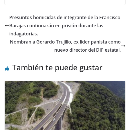
b
A
dI
o
p
n
Presuntos homicidas de integrante de la Francisco
o
p
Barajas continuarán en prisión durante las
k
indagatorias.
Nombran a Gerardo Trujillo, ex líder panista como
nuevo director del DIF estatal.
También te puede gustar