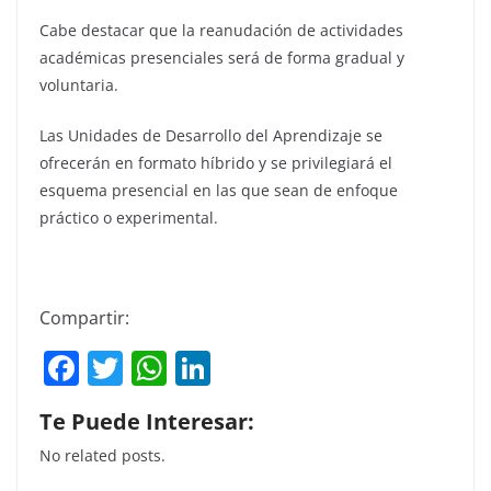
Cabe destacar que la reanudación de actividades
académicas presenciales será de forma gradual y
voluntaria.
Las Unidades de Desarrollo del Aprendizaje se
ofrecerán en formato híbrido y se privilegiará el
esquema presencial en las que sean de enfoque
práctico o experimental.
Compartir:
F
T
W
Li
a
w
h
n
Te Puede Interesar:
c
itt
at
k
No related posts.
e
er
s
e