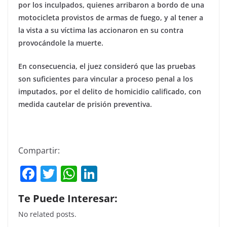
por los inculpados, quienes arribaron a bordo de una
motocicleta provistos de armas de fuego, y al tener a
la vista a su víctima las accionaron en su contra
provocándole la muerte.
En consecuencia, el juez consideró que las pruebas
son suficientes para vincular a proceso penal a los
imputados, por el delito de homicidio calificado, con
medida cautelar de prisión preventiva.
Compartir:
F
T
W
Li
a
w
h
n
Te Puede Interesar:
c
itt
at
k
No related posts.
e
er
s
e