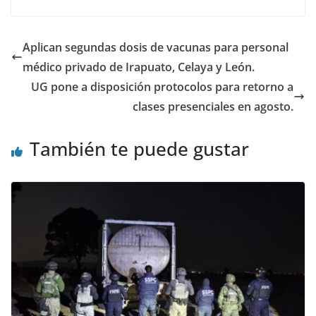
b
A
dI
o
p
n
Aplican segundas dosis de vacunas para personal
o
p
médico privado de Irapuato, Celaya y León.
k
UG pone a disposición protocolos para retorno a
clases presenciales en agosto.
También te puede gustar