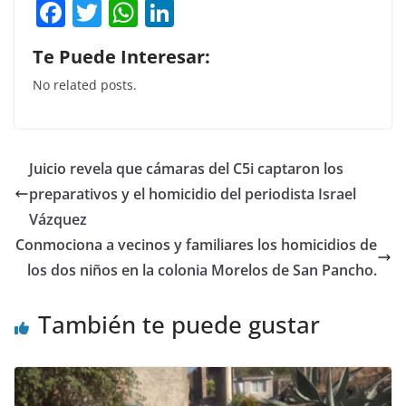
F
T
W
Li
a
w
h
n
Te Puede Interesar:
c
itt
at
k
No related posts.
e
er
s
e
b
A
dI
o
p
n
Juicio revela que cámaras del C5i captaron los
o
p
preparativos y el homicidio del periodista Israel
k
Vázquez
Conmociona a vecinos y familiares los homicidios de
los dos niños en la colonia Morelos de San Pancho.
También te puede gustar