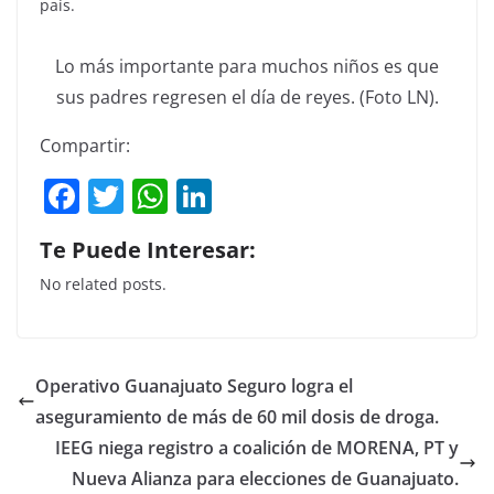
país.
Lo más importante para muchos niños es que
sus padres regresen el día de reyes. (Foto LN).
Compartir:
F
T
W
Li
a
w
h
n
Te Puede Interesar:
c
itt
at
k
No related posts.
e
er
s
e
b
A
dI
o
p
n
Operativo Guanajuato Seguro logra el
o
p
aseguramiento de más de 60 mil dosis de droga.
k
IEEG niega registro a coalición de MORENA, PT y
Nueva Alianza para elecciones de Guanajuato.