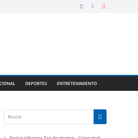
CIONAL
DEPORTES
ENTRETENIMIENTO
!-- Revive Adserver Tag de Imagen - Generated