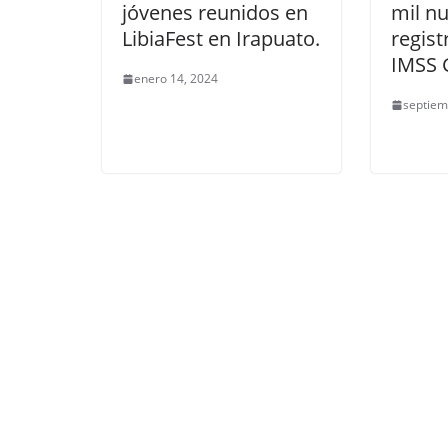
jóvenes reunidos en
mil n
LibiaFest en Irapuato.
regist
IMSS 
enero 14, 2024
septiem