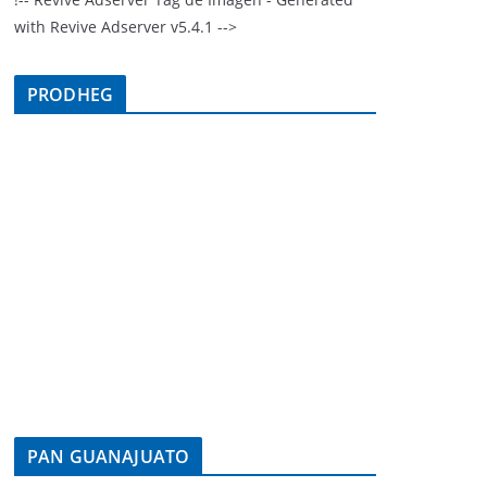
with Revive Adserver v5.4.1 -->
PRODHEG
PAN GUANAJUATO