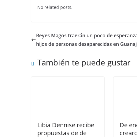
c
itt
at
k
No related posts.
e
er
s
e
b
A
dI
o
p
n
Reyes Magos traerán un poco de esperanza
o
p
hijos de personas desaparecidas en Guanaj
k
También te puede gustar
Libia Dennise recibe
De en
propuestas de de
crear