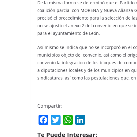
De la misma forma se determinó que el Partido d
coalición parcial con MORENA y Nueva Alianza 
precisó el procedimiento para la selección de l
no se ajustó el anexo 2 del convenio en que se 
para el ayuntamiento de León.
Así mismo se indica que no se incorporó en el co
municipios objeto del convenio, así como el orig
convenio la integración de los bloques de compet
a diputaciones locales y de los municipios en q
sindicaturas, así como las postulaciones que, e
Compartir:
F
T
W
Li
a
w
h
n
Te Puede Interesar: