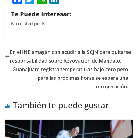
a
w
h
n
Te Puede Interesar:
c
itt
at
k
No related posts.
e
er
s
e
b
A
dI
o
p
n
En el INE amagan con acudir a la SCJN para quitarse
o
p
responsabilidad sobre Revovación de Mandato.
k
Guanajuato registra temperaturas bajo cero pero
para las próximas horas se espera una
recuperación.
También te puede gustar