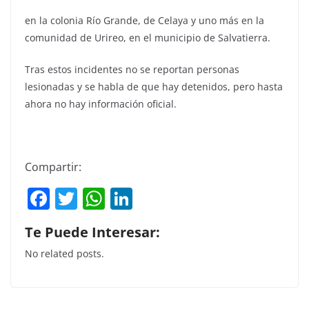
en la colonia Río Grande, de Celaya y uno más en la
comunidad de Urireo, en el municipio de Salvatierra.
Tras estos incidentes no se reportan personas
lesionadas y se habla de que hay detenidos, pero hasta
ahora no hay información oficial.
Compartir:
F
T
W
Li
a
w
h
n
Te Puede Interesar:
c
itt
at
k
No related posts.
e
er
s
e
b
A
dI
o
p
n