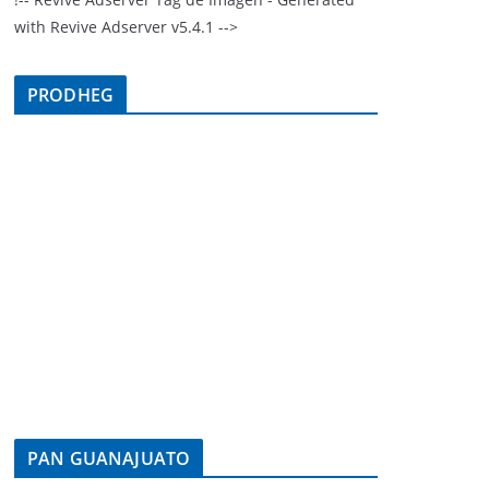
with Revive Adserver v5.4.1 -->
PRODHEG
PAN GUANAJUATO