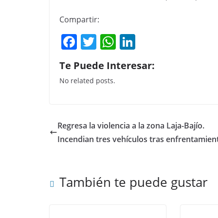
Compartir:
F
T
W
Li
a
w
h
n
Te Puede Interesar:
c
itt
at
k
No related posts.
e
er
s
e
b
A
dI
o
p
n
Regresa la violencia a la zona Laja-Bajío.
o
p
Incendian tres vehículos tras enfrentamien
k
También te puede gustar