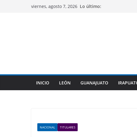
Saltar
Lo último:
viernes, agosto 7, 2026
al
contenido
INICIO
LEÓN
GUANAJUATO
IRAPUAT
NACIONAL
TITULARES