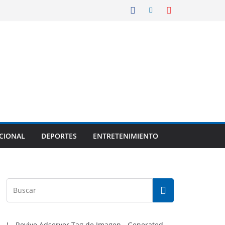
CIONAL
DEPORTES
ENTRETENIMIENTO
!-- Revive Adserver Tag de Imagen - Generated