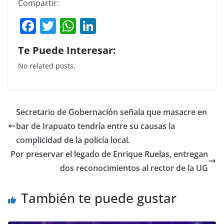
Compartir:
F
T
W
Li
a
w
h
n
Te Puede Interesar:
c
itt
at
k
No related posts.
e
er
s
e
b
A
dI
o
p
n
Secretario de Gobernación señala que masacre en
o
p
bar de Irapuato tendría entre su causas la
k
complicidad de la policía local.
Por preservar el legado de Enrique Ruelas, entregan
dos reconocimientos al rector de la UG
También te puede gustar