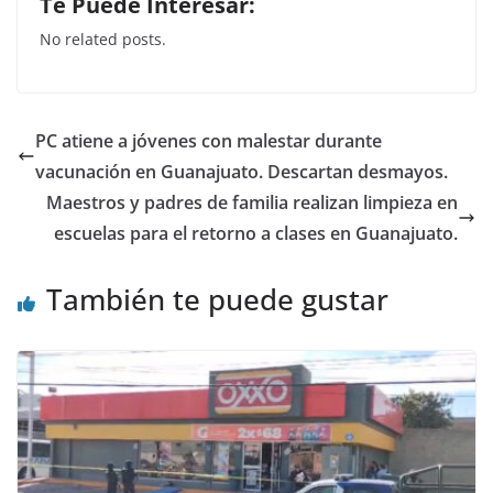
Te Puede Interesar:
c
itt
at
k
No related posts.
e
er
s
e
b
A
dI
o
p
n
PC atiene a jóvenes con malestar durante
o
p
vacunación en Guanajuato. Descartan desmayos.
k
Maestros y padres de familia realizan limpieza en
escuelas para el retorno a clases en Guanajuato.
También te puede gustar