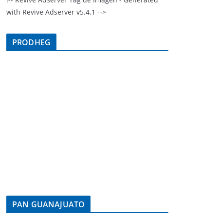
with Revive Adserver v5.4.1 -->
PRODHEG
PAN GUANAJUATO