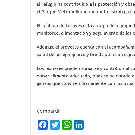
El refugio ha contribuido a la protección y ob
el Parque Metropolitano un punto estratégico p
El cuidado de las aves está a cargo del equipo 
monitoreo, alimentación y seguimiento de las 
Además, el proyecto cuenta con el acompañami
salud de los ejemplares y brinda atención espe
Los leoneses pueden sumarse y contribuir al cui
donar alimento adecuado, pues se ha notado qu
gansos que conviven diariamente con los usuari
Compartir:
F
T
W
Li
a
w
h
n