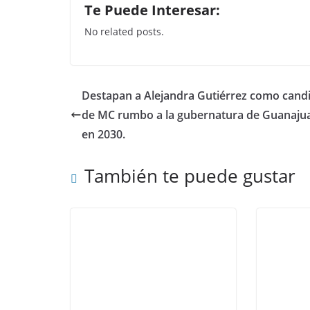
Te Puede Interesar:
c
itt
at
k
No related posts.
e
er
s
e
b
A
dI
o
p
n
Destapan a Alejandra Gutiérrez como cand
o
p
de MC rumbo a la gubernatura de Guanaju
k
en 2030.
También te puede gustar