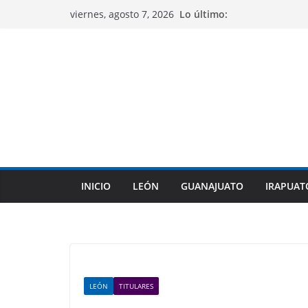
Saltar
Lo último:
viernes, agosto 7, 2026
al
contenido
INICIO
LEÓN
GUANAJUATO
IRAPUAT
LEÓN
TITULARES