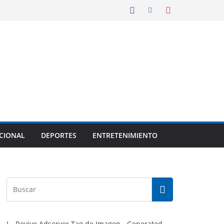
CIONAL
DEPORTES
ENTRETENIMIENTO
!-- Revive Adserver Tag de Imagen - Generated