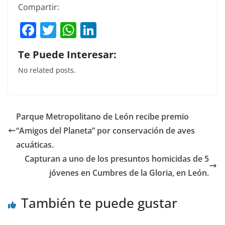
Compartir:
F
T
W
Li
a
w
h
n
Te Puede Interesar:
c
itt
at
k
No related posts.
e
er
s
e
b
A
dI
o
p
n
Parque Metropolitano de León recibe premio
o
p
“Amigos del Planeta” por conservación de aves
k
acuáticas.
Capturan a uno de los presuntos homicidas de 5
jóvenes en Cumbres de la Gloria, en León.
También te puede gustar