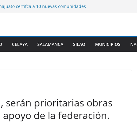
ajuato certifca a 10 nuevas comunidades
del el padrón estatal.
e ex policía de Texas, que ingresó a
triple homicidio, era de Guanajuato.
 de la gobernadora, Guanajuato sé sumó,
 a la Jornada Nacional de Reforestación.
ogo para construir la ciudad del futuro
O
CELAYA
SALAMANCA
SILAO
MUNICIPIOS
NA
e de ciudades de vanguardia “Leon 450”.
a origen de diarrea explosiva en EU tenga
nta de Guanajuato.
, serán prioritarias obras
n apoyo de la federación.