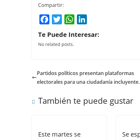
Compartir:
F
T
W
Li
a
w
h
n
Te Puede Interesar:
c
itt
at
k
No related posts.
e
er
s
e
b
A
dI
o
p
n
Partidos políticos presentan plataformas
o
p
electorales para una ciudadanía incluyente.
k
También te puede gustar
Este martes se
Se es