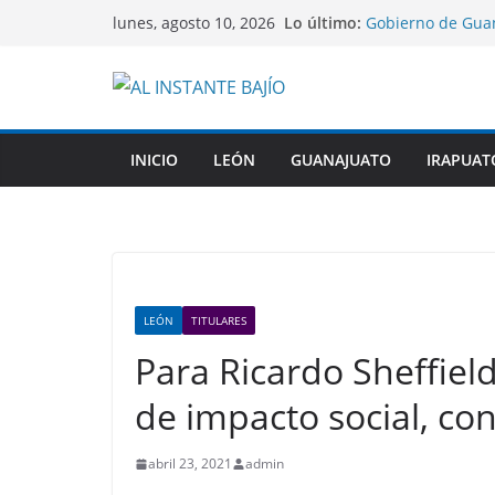
Saltar
Lo último:
Gobierno de Guan
lunes, agosto 10, 2026
al
indígenas dentro 
Víctima mortal, d
contenido
México a cometer 
Con la presencia
desde San Felipe,
León abre el diál
INICIO
LEÓN
GUANAJUATO
IRAPUAT
rumbo a la cumbr
COFEPRIS descart
su origen en pla
LEÓN
TITULARES
Para Ricardo Sheffield
de impacto social, co
abril 23, 2021
admin