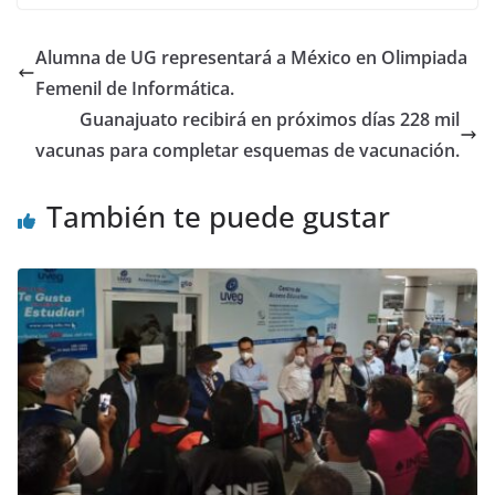
b
A
dI
o
p
n
Alumna de UG representará a México en Olimpiada
o
p
Femenil de Informática.
k
Guanajuato recibirá en próximos días 228 mil
vacunas para completar esquemas de vacunación.
También te puede gustar