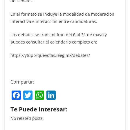
de Debates.
En el formato se incluye la modalidad de moderación
interactiva e interacción entre candidaturas.
Los debates se transmitirán del 6 al 31 de mayo y
puedes consultar el calendario completo en:
https://ytuporquevotas.ieeg.mx/debates/
Compartir:
F
T
W
Li
a
w
h
n
Te Puede Interesar:
c
itt
at
k
No related posts.
e
er
s
e