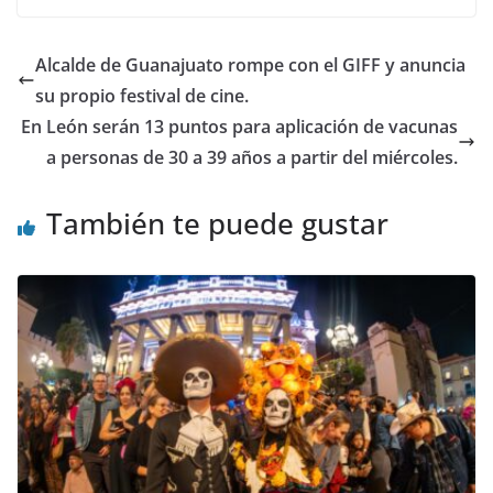
b
A
dI
o
p
n
Alcalde de Guanajuato rompe con el GIFF y anuncia
o
p
su propio festival de cine.
k
En León serán 13 puntos para aplicación de vacunas
a personas de 30 a 39 años a partir del miércoles.
También te puede gustar