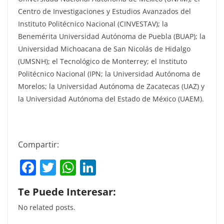
Centro de Investigaciones y Estudios Avanzados del
Instituto Politécnico Nacional (CINVESTAV); la
Benemérita Universidad Autónoma de Puebla (BUAP); la
Universidad Michoacana de San Nicolás de Hidalgo
(UMSNH); el Tecnológico de Monterrey; el Instituto
Politécnico Nacional (IPN; la Universidad Autónoma de
Morelos; la Universidad Autónoma de Zacatecas (UAZ) y
la Universidad Autónoma del Estado de México (UAEM).
Compartir:
F
T
W
Li
a
w
h
n
Te Puede Interesar:
c
itt
at
k
No related posts.
e
er
s
e