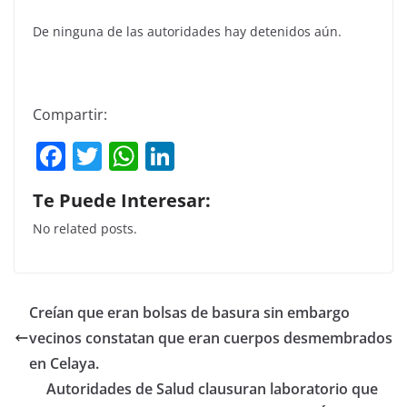
De ninguna de las autoridades hay detenidos aún.
Compartir:
F
T
W
Li
a
w
h
n
Te Puede Interesar:
c
itt
at
k
No related posts.
e
er
s
e
b
A
dI
o
p
n
Creían que eran bolsas de basura sin embargo
o
p
vecinos constatan que eran cuerpos desmembrados
k
en Celaya.
Autoridades de Salud clausuran laboratorio que