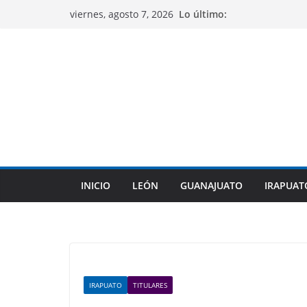
Saltar
Lo último:
viernes, agosto 7, 2026
al
contenido
INICIO
LEÓN
GUANAJUATO
IRAPUAT
IRAPUATO
TITULARES