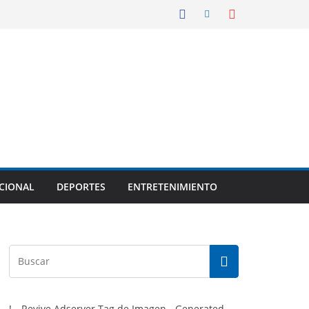
CIONAL
DEPORTES
ENTRETENIMIENTO
!-- Revive Adserver Tag de Imagen - Generated