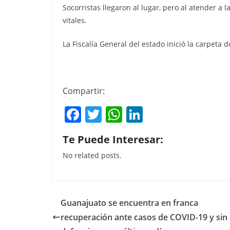
Socorristas llegaron al lugar, pero al atender a
vitales.
La Fiscalía General del estado inició la carpeta 
Compartir:
F
T
W
Li
a
w
h
n
Te Puede Interesar:
c
itt
at
k
No related posts.
e
er
s
e
b
A
dI
o
p
n
Guanajuato se encuentra en franca
o
p
recuperación ante casos de COVID-19 y sin
k