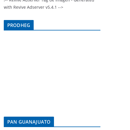
with Revive Adserver v5.4.1 -->
PRODHEG
PAN GUANAJUATO