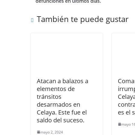
defunciones en últimos días.
También te puede gustar
Atacan a balazos a
Coma
elementos de
irrum
tránsitos
Celaya
desarmados en
contra
Celaya. Este fue el
es el 
saldo del suceso.
mayo 16
mayo 2, 2024