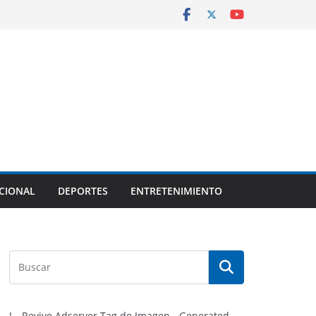
CIONAL
DEPORTES
ENTRETENIMIENTO
!-- Revive Adserver Tag de Imagen - Generated