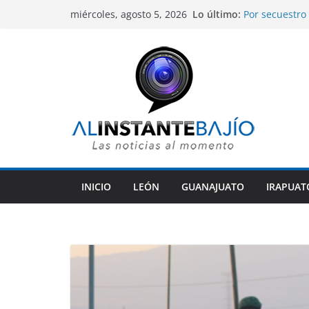
Saltar
Lo último:
Por secuestro
miércoles, agosto 5, 2026
al
fueron captur
Gobierno de S
contenido
mejoramiento 
Alcaldesa de 
comunidades r
Libia Dennise
Gobernadores
Guanajuato an
Preparatorias 
estudios.
INICIO
LEÓN
GUANAJUATO
IRAPUAT