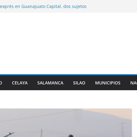
 exprés en Guanajuato Capital, dos sujetos
ados por agentes de investigación criminal.
ilao entrega sementales para impulsar el
genético del hato ganadero.
León entrega paquetes de útiles escolares en
urales del municipio.
 asume la presidencia de la Asociación de
 del PAN en sustitución de Maru Campos.
alizará cambiar la denominación de sus
Militarizadas y revisar sus planes de
O
CELAYA
SALAMANCA
SILAO
MUNICIPIOS
NA