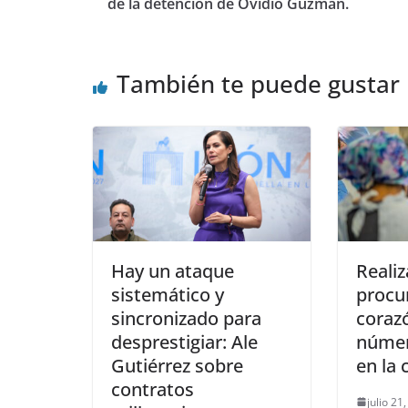
de la detención de Ovidio Guzmán.
k
También te puede gustar
Hay un ataque
Reali
sistemático y
procu
sincronizado para
coraz
desprestigiar: Ale
númer
Gutiérrez sobre
en la 
contratos
julio 21