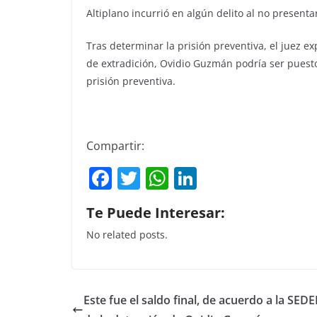
Altiplano incurrió en algún delito al no presenta
Tras determinar la prisión preventiva, el juez e
de extradición, Ovidio Guzmán podría ser puesto
prisión preventiva.
Compartir:
F
T
W
Li
a
w
h
n
Te Puede Interesar:
c
itt
at
k
No related posts.
e
er
s
e
b
A
dI
o
p
n
Este fue el saldo final, de acuerdo a la SED
o
p