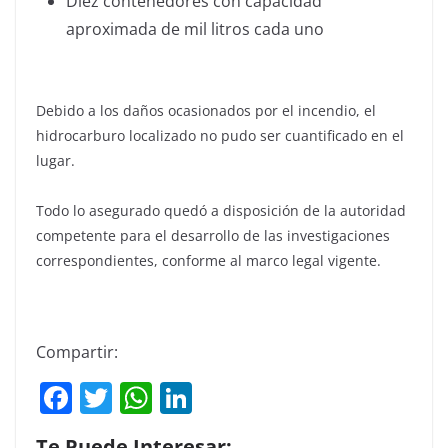
Diez contenedores con capacidad
aproximada de mil litros cada uno
Debido a los daños ocasionados por el incendio, el
hidrocarburo localizado no pudo ser cuantificado en el
lugar.
Todo lo asegurado quedó a disposición de la autoridad
competente para el desarrollo de las investigaciones
correspondientes, conforme al marco legal vigente.
Compartir:
F
T
W
Li
a
w
h
n
Te Puede Interesar: