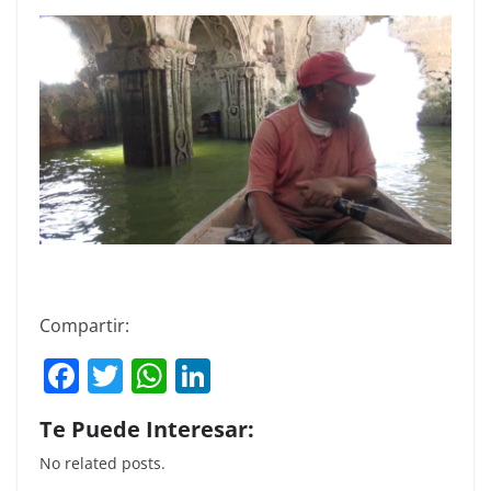
Compartir:
F
T
W
Li
a
w
h
n
Te Puede Interesar:
c
itt
at
k
No related posts.
e
er
s
e