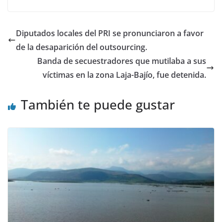
b
A
dI
o
p
n
Diputados locales del PRI se pronunciaron a favor
o
p
de la desaparición del outsourcing.
k
Banda de secuestradores que mutilaba a sus
víctimas en la zona Laja-Bajío, fue detenida.
También te puede gustar