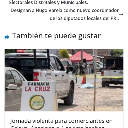
Electorales Distritales y Municipales.
k
Designan a Hugo Varela como nuevo coordinador
de los diputados locales del PRI.
También te puede gustar
Jornada violenta para comerciantes en