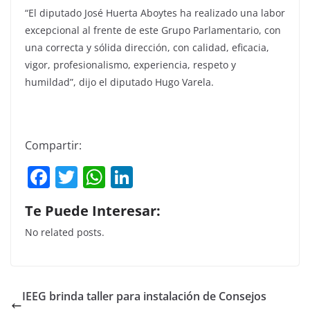
“El diputado José Huerta Aboytes ha realizado una labor
excepcional al frente de este Grupo Parlamentario, con
una correcta y sólida dirección, con calidad, eficacia,
vigor, profesionalismo, experiencia, respeto y
humildad”, dijo el diputado Hugo Varela.
Compartir:
F
T
W
Li
a
w
h
n
Te Puede Interesar:
c
itt
at
k
No related posts.
e
er
s
e
b
A
dI
o
p
n
IEEG brinda taller para instalación de Consejos
o
p