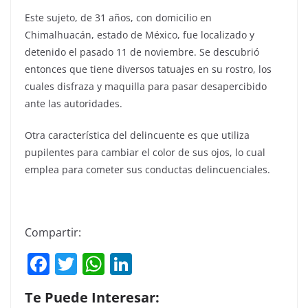
Este sujeto, de 31 años, con domicilio en
Chimalhuacán, estado de México, fue localizado y
detenido el pasado 11 de noviembre. Se descubrió
entonces que tiene diversos tatuajes en su rostro, los
cuales disfraza y maquilla para pasar desapercibido
ante las autoridades.
Otra característica del delincuente es que utiliza
pupilentes para cambiar el color de sus ojos, lo cual
emplea para cometer sus conductas delincuenciales.
Compartir:
F
T
W
Li
a
w
h
n
Te Puede Interesar:
c
itt
at
k