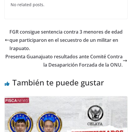
No related posts.
e
er
s
e
b
A
dI
o
p
n
FGR consigue sentencia contra 3 menores de edad
o
p
que participaron en el secuestro de un militar en
k
Irapuato.
Presenta Guanajuato resultados ante Comité Contra
la Desaparición Forzada de la ONU.
También te puede gustar