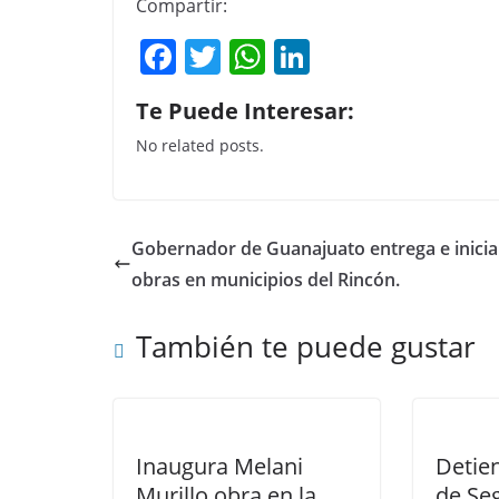
Compartir:
F
T
W
Li
a
w
h
n
Te Puede Interesar:
c
itt
at
k
No related posts.
e
er
s
e
b
A
dI
o
p
n
Gobernador de Guanajuato entrega e inicia
o
p
obras en municipios del Rincón.
k
También te puede gustar
Inaugura Melani
Detien
Murillo obra en la
de Seg