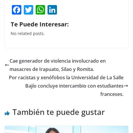
F
T
W
Li
a
w
h
n
Te Puede Interesar:
c
itt
at
k
No related posts.
e
er
s
e
b
A
dI
o
p
n
Cae generador de violencia involucrado en
o
p
masacres de Irapuato, Silao y Romita.
k
Por racistas y xenófobos la Universidad de La Salle
Bajío concluye intercambio con estudiantes
franceses.
También te puede gustar