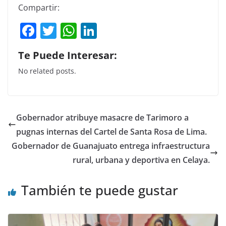
Compartir:
F
T
W
Li
a
w
h
n
Te Puede Interesar:
c
itt
at
k
No related posts.
e
er
s
e
b
A
dI
o
p
n
Gobernador atribuye masacre de Tarimoro a
o
p
pugnas internas del Cartel de Santa Rosa de Lima.
k
Gobernador de Guanajuato entrega infraestructura
rural, urbana y deportiva en Celaya.
También te puede gustar