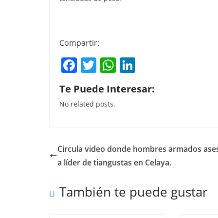
Compartir:
F
T
W
Li
a
w
h
n
Te Puede Interesar:
c
itt
at
k
No related posts.
e
er
s
e
b
A
dI
o
p
n
Circula video donde hombres armados ase
o
p
a líder de tiangustas en Celaya.
k
También te puede gustar