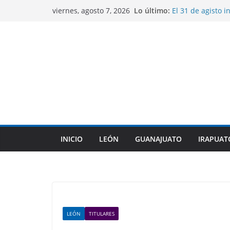
Saltar
Lo último:
El 31 de agisto i
viernes, agosto 7, 2026
al
primaria y secue
Libia Dennise as
contenido
Gobernadores de
Guanajuato anal
Preparatorias Mi
estudios.
CONAGUA mantien
No se contempla
Alejandra Gutiér
del programa Im
INICIO
LEÓN
GUANAJUATO
IRAPUAT
LEÓN
TITULARES