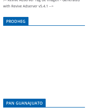
with Revive Adserver v5.4.1 -->
PRODHEG
PAN GUANAJUATO