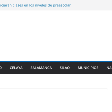
niciarán clases en los niveles de preescolar,
ntaria en Guanajuato.
ume la presidencia de la Asociación de
l PAN en sustitución de Maru Campos.
izará cambiar la denominación de sus
litarizadas y revisar sus planes de
e control de la presa Ignacio Allende.
n desfogues por alto almacenamiento.
rez entrega certificados a indígenas dentro
pulso Empresarial Indígena.
O
CELAYA
SALAMANCA
SILAO
MUNICIPIOS
NA