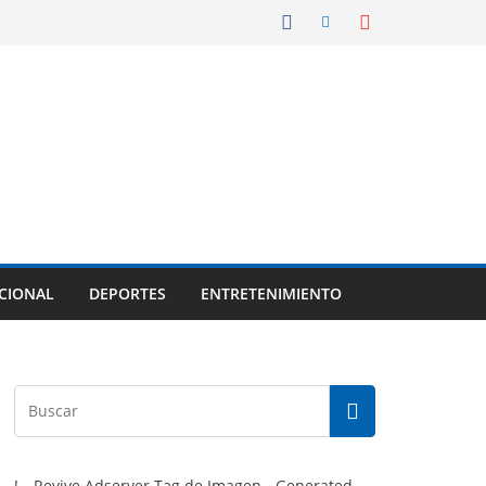
CIONAL
DEPORTES
ENTRETENIMIENTO
!-- Revive Adserver Tag de Imagen - Generated