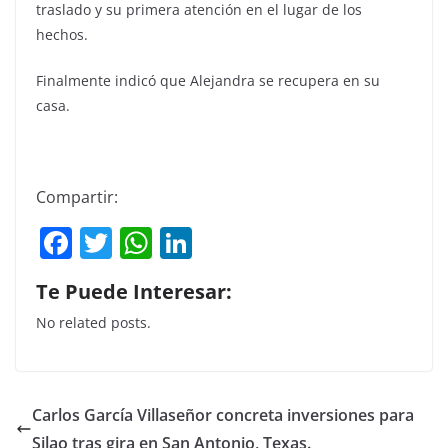
traslado y su primera atención en el lugar de los
hechos.
Finalmente indicó que Alejandra se recupera en su
casa.
Compartir:
F
T
W
Li
a
w
h
n
Te Puede Interesar:
c
itt
at
k
No related posts.
e
er
s
e
b
A
dI
o
p
n
Carlos García Villaseñor concreta inversiones para
o
p
Silao tras gira en San Antonio, Texas.