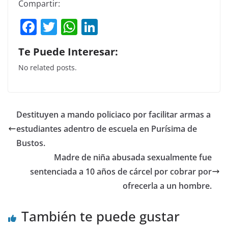
Compartir:
F
T
W
Li
a
w
h
n
Te Puede Interesar:
c
itt
at
k
No related posts.
e
er
s
e
b
A
dI
o
p
n
Destituyen a mando policiaco por facilitar armas a
o
p
estudiantes adentro de escuela en Purísima de
k
Bustos.
Madre de niña abusada sexualmente fue
sentenciada a 10 años de cárcel por cobrar por
ofrecerla a un hombre.
También te puede gustar