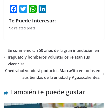
F
T
W
Li
a
w
h
n
Te Puede Interesar:
c
itt
at
k
No related posts.
e
er
s
e
b
A
dI
o
p
n
Se conmemoran 50 años de la gran inundación en
o
p
Irapuato y bomberos voluntarios relatan sus
k
vivencias.
Chedrahui venderá poductos MarcaGto en todas en
sus tiendas de la entidad y Aguascalientes.
También te puede gustar