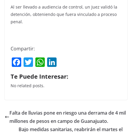
Al ser llevado a audiencia de control, un Juez validó la
detención, obteniendo que fuera vinculado a proceso
penal.
Compartir:
F
T
W
Li
a
w
h
n
Te Puede Interesar:
c
itt
at
k
No related posts.
e
er
s
e
b
A
dI
o
p
n
Falta de lluvias pone en riesgo una derrama de 4 mil
o
p
millones de pesos en campo de Guanajuato.
k
Bajo medidas sanitarias, reabrirán el martes el