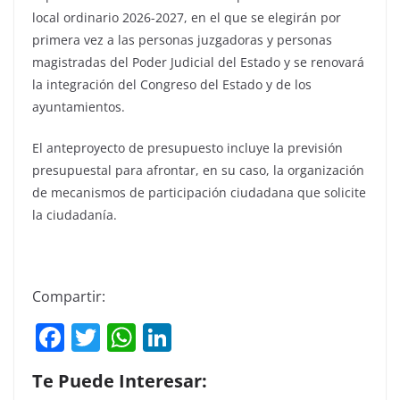
local ordinario 2026-2027, en el que se elegirán por
primera vez a las personas juzgadoras y personas
magistradas del Poder Judicial del Estado y se renovará
la integración del Congreso del Estado y de los
ayuntamientos.
El anteproyecto de presupuesto incluye la previsión
presupuestal para afrontar, en su caso, la organización
de mecanismos de participación ciudadana que solicite
la ciudadanía.
Compartir:
F
T
W
Li
a
w
h
n
Te Puede Interesar:
c
itt
at
k