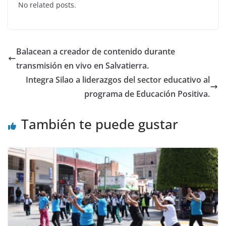
No related posts.
e
er
s
e
b
A
dI
o
p
n
Balacean a creador de contenido durante
o
p
transmisión en vivo en Salvatierra.
k
Integra Silao a liderazgos del sector educativo al
programa de Educación Positiva.
También te puede gustar