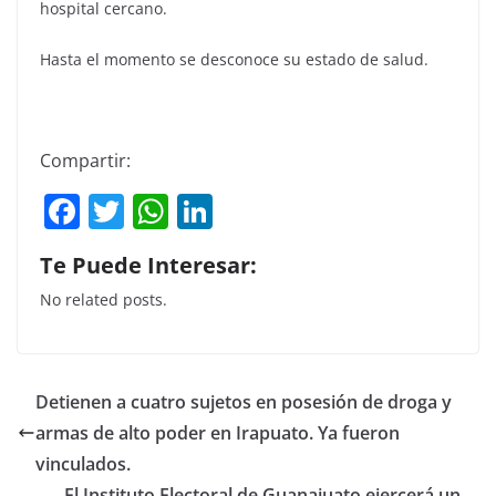
hospital cercano.
Hasta el momento se desconoce su estado de salud.
Compartir:
F
T
W
Li
a
w
h
n
Te Puede Interesar:
c
itt
at
k
No related posts.
e
er
s
e
b
A
dI
o
p
n
Detienen a cuatro sujetos en posesión de droga y
o
p
armas de alto poder en Irapuato. Ya fueron
k
vinculados.
El Instituto Electoral de Guanajuato ejercerá un