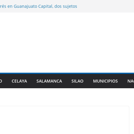
rés en Guanajuato Capital, dos sujetos
 por agentes de investigación criminal.
 entrega sementales para impulsar el
ético del hato ganadero.
 entrega paquetes de útiles escolares en
les del municipio.
me la presidencia de la Asociación de
 PAN en sustitución de Maru Campos.
zará cambiar la denominación de sus
itarizadas y revisar sus planes de
O
CELAYA
SALAMANCA
SILAO
MUNICIPIOS
NA