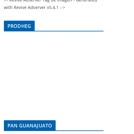
with Revive Adserver v5.4.1 -->
PRODHEG
PAN GUANAJUATO