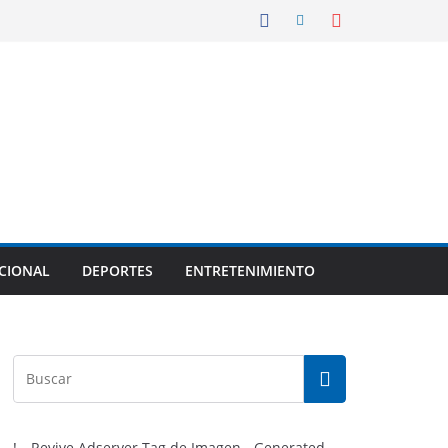
CIONAL
DEPORTES
ENTRETENIMIENTO
!-- Revive Adserver Tag de Imagen - Generated