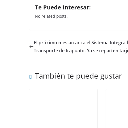
a
w
h
n
Te Puede Interesar:
c
itt
at
k
No related posts.
e
er
s
e
b
A
dI
o
p
n
El próximo mes arranca el Sistema Integra
o
p
Transporte de Irapuato. Ya se reparten tarj
k
También te puede gustar