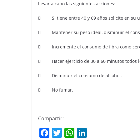
llevar a cabo las siguientes acciones:
 Si tiene entre 40 y 69 años solicite en su u
 Mantener su peso ideal, disminuir el consu
 Incremente el consumo de fibra como cereale
 Hacer ejercicio de 30 a 60 minutos todos lo
 Disminuir el consumo de alcohol.
 No fumar.
Compartir:
F
T
W
Li