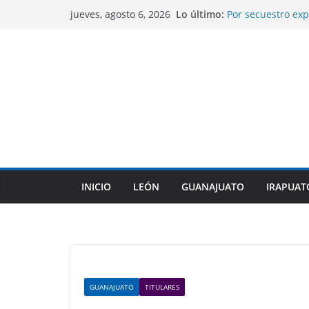
Saltar
Lo último:
Por secuestro exp
jueves, agosto 6, 2026
al
fueron capturados
Gobierno de Silao
contenido
mejoramiento gen
Alcaldesa de León
comunidades rura
Libia Dennise asu
Gobernadores del
Guanajuato anali
Preparatorias Mil
estudios.
INICIO
LEÓN
GUANAJUATO
IRAPUAT
GUANAJUATO
TITULARES