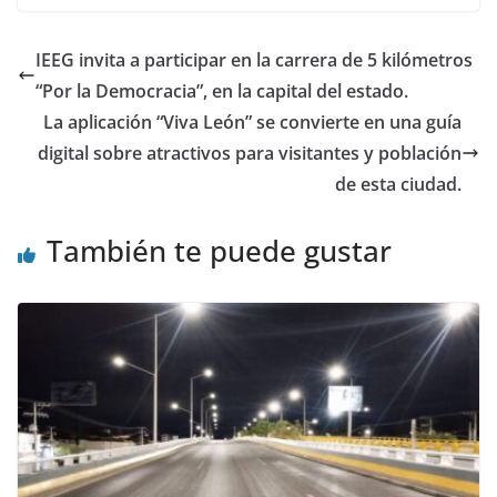
b
A
dI
o
p
n
IEEG invita a participar en la carrera de 5 kilómetros
o
p
“Por la Democracia”, en la capital del estado.
k
La aplicación “Viva León” se convierte en una guía
digital sobre atractivos para visitantes y población
de esta ciudad.
También te puede gustar