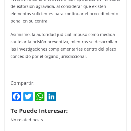
de extorsión agravada, al considerar que existen
elementos suficientes para continuar el procedimiento
penal en su contra.
Asimismo, la autoridad judicial impuso como medida
cautelar la prisión preventiva, mientras se desarrollan
las investigaciones complementarias dentro del plazo
concedido por el órgano jurisdiccional.
Compartir:
F
T
W
Li
a
w
h
n
Te Puede Interesar:
c
itt
at
k
No related posts.
e
er
s
e