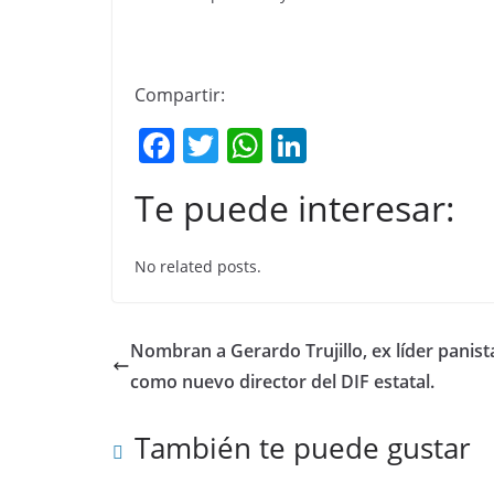
Compartir:
F
T
W
Li
a
w
h
n
Te puede interesar:
c
itt
at
k
e
er
s
e
No related posts.
b
A
dI
o
p
n
o
p
Nombran a Gerardo Trujillo, ex líder panist
k
como nuevo director del DIF estatal.
También te puede gustar