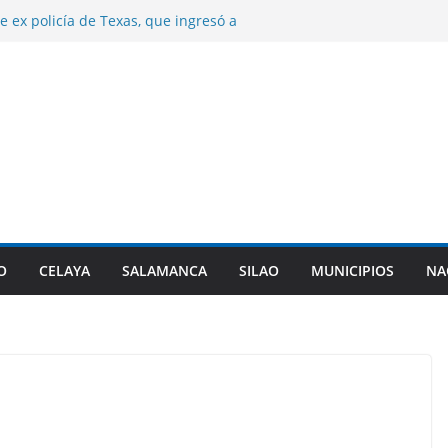
e ex policía de Texas, que ingresó a
 triple homicidio, era de Guanajuato.
años de prisión a dos sujetos por el
 hombre en Irapuato.
e control de la presa Ignacio Allende.
n desfogues por alto almacenamiento.
a origen de diarrea explosiva en EU tenga
nta de Guanajuato.
najuato certifca a 10 nuevas comunidades
 del el padrón estatal.
O
CELAYA
SALAMANCA
SILAO
MUNICIPIOS
NA