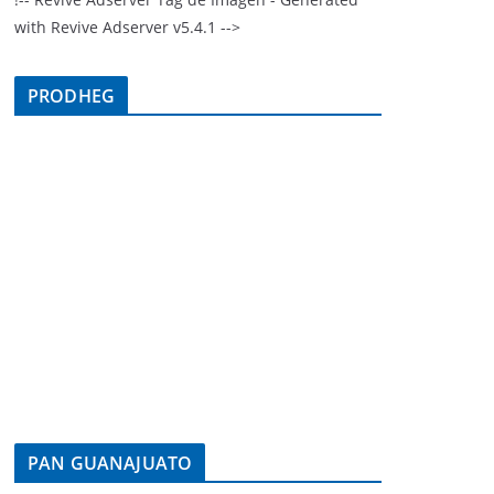
with Revive Adserver v5.4.1 -->
PRODHEG
PAN GUANAJUATO