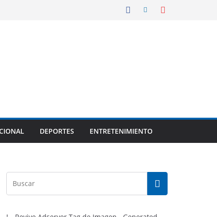
CIONAL
DEPORTES
ENTRETENIMIENTO
!-- Revive Adserver Tag de Imagen - Generated