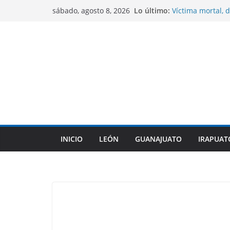
Saltar
Lo último:
Víctima mortal, d
sábado, agosto 8, 2026
al
México a cometer
Sentencian a 10 
contenido
homicidio de un
CONAGUA mantien
No se contempla
COFEPRIS descart
su origen en pla
Gobierno de Gua
indígenas dentro
INICIO
LEÓN
GUANAJUATO
IRAPUAT