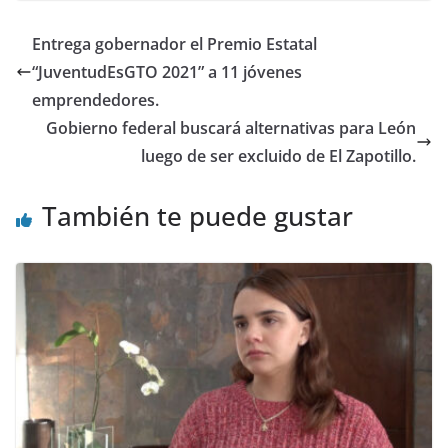
o
p
n
Entrega gobernador el Premio Estatal
o
p
“JuventudEsGTO 2021” a 11 jóvenes
k
emprendedores.
Gobierno federal buscará alternativas para León
luego de ser excluido de El Zapotillo.
También te puede gustar