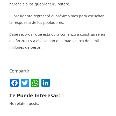
herencia a los que vienen”, reiteró.
El presidente regresará el próximo mes para escuchar
la respuesta de los pobladores.
Cabe recordar que esta obra comenzó a construirse en
el año 2011 y a ella se han destinado cerca de 6 mil
millones de pesos.
Compartir:
F
T
W
Li
a
w
h
n
Te Puede Interesar:
c
itt
at
k
No related posts.
e
er
s
e
b
A
dI